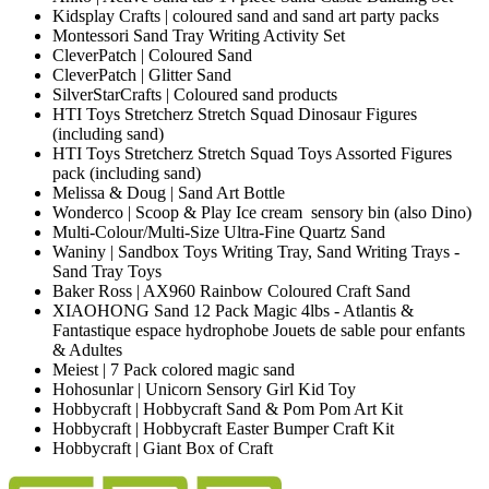
Kidsplay Crafts | coloured sand and sand art party packs
Montessori Sand Tray Writing Activity Set
CleverPatch | Coloured Sand
CleverPatch | Glitter Sand
SilverStarCrafts | Coloured sand products
HTI Toys Stretcherz Stretch Squad Dinosaur Figures
(including sand)
HTI Toys Stretcherz Stretch Squad Toys Assorted Figures
pack (including sand)
Melissa & Doug | Sand Art Bottle
Wonderco | Scoop & Play Ice cream sensory bin (also Dino)
Multi-Colour/Multi-Size Ultra-Fine Quartz Sand
Waniny | Sandbox Toys Writing Tray, Sand Writing Trays -
Sand Tray Toys
Baker Ross | AX960 Rainbow Coloured Craft Sand
XIAOHONG Sand 12 Pack Magic 4lbs - Atlantis &
Fantastique espace hydrophobe Jouets de sable pour enfants
& Adultes
Meiest | 7 Pack colored magic sand
Hohosunlar | Unicorn Sensory Girl Kid Toy
Hobbycraft | Hobbycraft Sand & Pom Pom Art Kit
Hobbycraft | Hobbycraft Easter Bumper Craft Kit
Hobbycraft | Giant Box of Craft