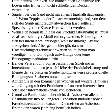
Luft herauszudrücken. Sie können auch Behältnisse wie
Dosen oder Eimer mit dicht schließenden Deckeln
verwenden.
Saugen Sie den Sand nicht mit einem Haushaltsstaubsauger
auf. Wenn Teppiche oder Polster verunreinigt sind, von denen
sich der Staub nicht feucht abwischen lässt, sollte ein
Spezialsauger der Klasse H verwendet werden.
Wenn sich herausstellt, dass das Produkt asbesthaltig ist, muss
es als asbesthaltiger Abfall entsorgt werden. Erkundigen Sie
sich bei Ihrem Abfallentsorger, wo asbesthaltige Abfälle
abzugeben sind. Aber gerade hier gilt, dass man die
Untersuchungsergebnisse abwarten sollte, bevor man
voreilige – und womöglich aufwändige oder teure –
Entsorgungsmaßnahmen trifft.
Bei der Verwendung von asbesthaltigen Spielsand in
Innenräumen können je nach Höhe der Produktbelastung und
Menge der verbreiteten Stäube möglicherweise professionelle
Reinigungsmaßnahmen notwendig sein.
Achten Sie in den kommenden Wochen auf weitere Hinweise
zum Umgang mit den Produkten auf unseren Internetseiten
oder über Informationskanäle von Behörden.
Grund zu Panik besteht aber nicht, da Asbest vor allem ein
Gesundheitsrisiko bei längerer Exposition und/oder hohen
Faserkonzentrationen darstellt. Die meisten an Asbestose
Erkrankten waren jahrelang beruflich hohen