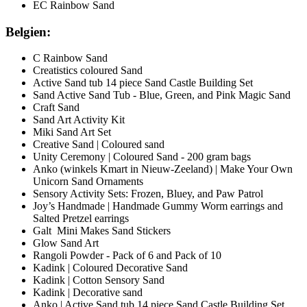
EC Rainbow Sand
Belgien:
C Rainbow Sand
Creatistics coloured Sand
Active Sand tub 14 piece Sand Castle Building Set
Sand Active Sand Tub - Blue, Green, and Pink Magic Sand
Craft Sand
Sand Art Activity Kit
Miki Sand Art Set
Creative Sand | Coloured sand
Unity Ceremony | Coloured Sand - 200 gram bags
Anko (winkels Kmart in Nieuw-Zeeland) | Make Your Own
Unicorn Sand Ornaments
Sensory Activity Sets: Frozen, Bluey, and Paw Patrol
Joy’s Handmade | Handmade Gummy Worm earrings and
Salted Pretzel earrings
Galt Mini Makes Sand Stickers
Glow Sand Art
Rangoli Powder - Pack of 6 and Pack of 10
Kadink | Coloured Decorative Sand
Kadink | Cotton Sensory Sand
Kadink | Decorative sand
Anko | Active Sand tub 14 piece Sand Castle Building Set