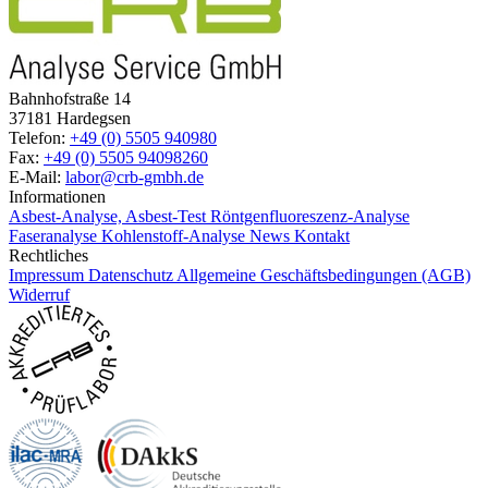
Bahnhofstraße 14
37181 Hardegsen
Telefon:
+49 (0) 5505 940980
Fax:
+49 (0) 5505 94098260
E-Mail:
labor@crb-gmbh.de
Informationen
Asbest-Analyse, Asbest-Test
Röntgenfluoreszenz-Analyse
Faseranalyse
Kohlenstoff-Analyse
News
Kontakt
Rechtliches
Impressum
Datenschutz
Allgemeine Geschäftsbedingungen (AGB)
Widerruf