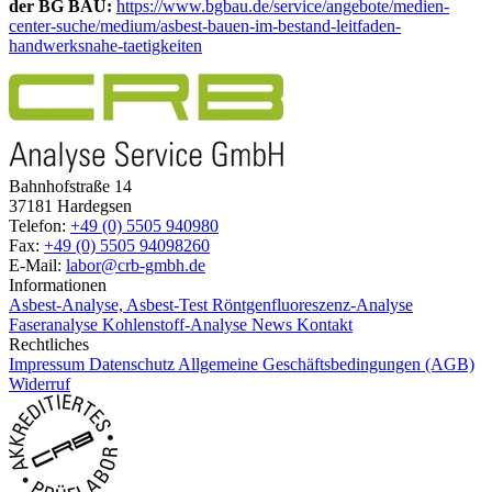
der BG BAU:
https://www.bgbau.de/service/angebote/medien-
center-suche/medium/asbest-bauen-im-bestand-leitfaden-
handwerksnahe-taetigkeiten
Bahnhofstraße 14
37181 Hardegsen
Telefon:
+49 (0) 5505 940980
Fax:
+49 (0) 5505 94098260
E-Mail:
labor@crb-gmbh.de
Informationen
Asbest-Analyse, Asbest-Test
Röntgenfluoreszenz-Analyse
Faseranalyse
Kohlenstoff-Analyse
News
Kontakt
Rechtliches
Impressum
Datenschutz
Allgemeine Geschäftsbedingungen (AGB)
Widerruf