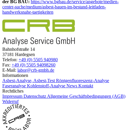
der BG BAU:
https://www.bgbau.de/service/angebote/medien-
center-suche/medium/asbest-bauen-im-bestand-leitfaden-
handwerksnahe-taetigkeiten
Bahnhofstraße 14
37181 Hardegsen
Telefon:
+49 (0) 5505 940980
Fax:
+49 (0) 5505 94098260
E-Mail:
labor@crb-gmbh.de
Informationen
Asbest-Analyse, Asbest-Test
Röntgenfluoreszenz-Analyse
Faseranalyse
Kohlenstoff-Analyse
News
Kontakt
Rechtliches
Impressum
Datenschutz
Allgemeine Geschäftsbedingungen (AGB)
Widerruf